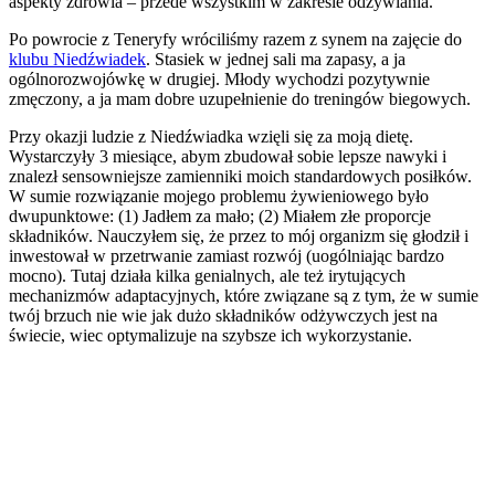
aspekty zdrowia – przede wszystkim w zakresie odżywiania.
Po powrocie z Teneryfy wróciliśmy razem z synem na zajęcie do
klubu Niedźwiadek
. Stasiek w jednej sali ma zapasy, a ja
ogólnorozwojówkę w drugiej. Młody wychodzi pozytywnie
zmęczony, a ja mam dobre uzupełnienie do treningów biegowych.
Przy okazji ludzie z Niedźwiadka wzięli się za moją dietę.
Wystarczyły 3 miesiące, abym zbudował sobie lepsze nawyki i
znalezł sensowniejsze zamienniki moich standardowych posiłków.
W sumie rozwiązanie mojego problemu żywieniowego było
dwupunktowe: (1) Jadłem za mało; (2) Miałem złe proporcje
składników. Nauczyłem się, że przez to mój organizm się głodził i
inwestował w przetrwanie zamiast rozwój (uogólniając bardzo
mocno). Tutaj działa kilka genialnych, ale też irytujących
mechanizmów adaptacyjnych, które związane są z tym, że w sumie
twój brzuch nie wie jak dużo składników odżywczych jest na
świecie, wiec optymalizuje na szybsze ich wykorzystanie.