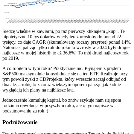
Siedzę właśnie w kawiarni, po raz pierwszy kliknąłem „kup”. Te
hipotetyczne 10 tys dolarów wtedy teraz urosłoby do ponad 22
tysięcy, co daje CAGR (skumulowany roczny przyrost) ponad 14%.
Natomiast patrząc tylko rok do roku to wzrosty w 2024 były drugie
najlepsze w mojej historii: to aż 36,6%! To mój drugi najlepszy rok
po 2019.
A co robiłem w tym roku? Praktycznie nic. Płynąłem z prądem
S&P500 maksymalnie konsolidując się na ten ETF. Realizuje przy
tym powoli zyski z CDProjektu, który wreszcie zaczął odbijać od
dna ale… robię to z coraz większym oporem patrząc jak ładnie
wyglądają ich plany na najbliższe lata.
Jednocześnie kumuluję kapitał, bo znów szykuje nam się spora
rodzinna rewolucja w przyszłym roku, ale o tym napiszę w
podsumowaniu za rok :)
Podróżowanie
Ten rok rozpoczął się samotnym powrotem z Teneryfy do Polski w