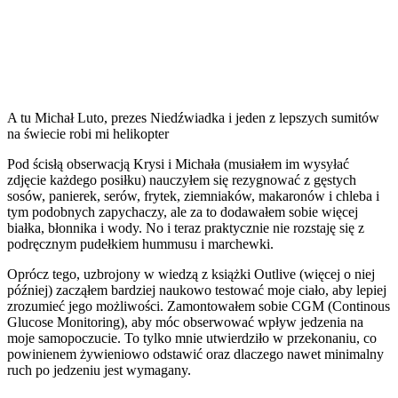
A tu Michał Luto, prezes Niedźwiadka i jeden z lepszych sumitów
na świecie robi mi helikopter
Pod ścisłą obserwacją Krysi i Michała (musiałem im wysyłać
zdjęcie każdego posiłku) nauczyłem się rezygnować z gęstych
sosów, panierek, serów, frytek, ziemniaków, makaronów i chleba i
tym podobnych zapychaczy, ale za to dodawałem sobie więcej
białka, błonnika i wody. No i teraz praktycznie nie rozstaję się z
podręcznym pudełkiem hummusu i marchewki.
Oprócz tego, uzbrojony w wiedzą z książki Outlive (więcej o niej
później) zacząłem bardziej naukowo testować moje ciało, aby lepiej
zrozumieć jego możliwości. Zamontowałem sobie CGM (Continous
Glucose Monitoring), aby móc obserwować wpływ jedzenia na
moje samopoczucie. To tylko mnie utwierdziło w przekonaniu, co
powinienem żywieniowo odstawić oraz dlaczego nawet minimalny
ruch po jedzeniu jest wymagany.