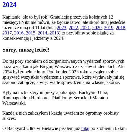
2024
Kapitanie, ale to był rok! Gratulacje przeżycia kolejnych 12
miesięcy! Nikt nie mówił, że będzie łatwo, ale skoro tutaj jesteście
razem ze mną od 11 lat (tutaj
2023
,
2022
,
2021
,
2020
,
2019
,
2018
,
2017
,
2016
,
2015
,
2014
,
2013
) to przybijmy sobie piątkę za
konsekwencję i jedziemy z 2024!
Sorry, muszę lecieć!
Do tej pory stroniłem od zorganizowanych wydarzeń sportowych
poza wyjątkami jak Biegnij Warszawo z czasów studenckich. Ale
2024 był zupełnie inny. Pod koniec 2023 roku zacząłem sobie
spisywać wszystkie wydarzenia sportowe, które wydawały mi się
szalono-zabójcze, a więc warte sprawdzenia na własnej skórze.
Były na nich cztery imprezy-apokalipsy: Backyard Ultra,
Runmageddon Hardcore, Triathlon w Serocku i Maraton
Warszawski.
Każdą z nich zaliczyłem i każdą uważam za ogromny osobisty
sukces.
O Backyard Ultra w Bielawie pisałem już
tutaj
po zrobieniu 67km.