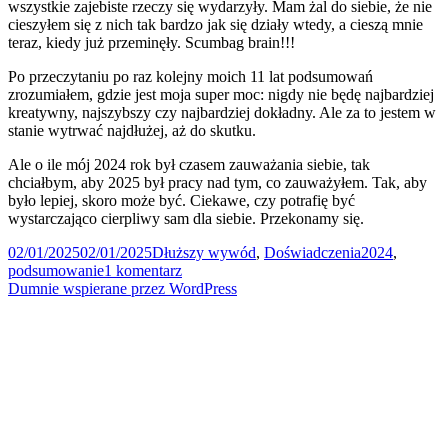
wszystkie zajebiste rzeczy się wydarzyły. Mam żal do siebie, że nie
cieszyłem się z nich tak bardzo jak się działy wtedy, a cieszą mnie
teraz, kiedy już przeminęły. Scumbag brain!!!
Po przeczytaniu po raz kolejny moich 11 lat podsumowań
zrozumiałem, gdzie jest moja super moc: nigdy nie będę najbardziej
kreatywny, najszybszy czy najbardziej dokładny. Ale za to jestem w
stanie wytrwać najdłużej, aż do skutku.
Ale o ile mój 2024 rok był czasem zauważania siebie, tak
chciałbym, aby 2025 był pracy nad tym, co zauważyłem. Tak, aby
było lepiej, skoro może być. Ciekawe, czy potrafię być
wystarczająco cierpliwy sam dla siebie. Przekonamy się.
Data
Kategorie
Tagi
02/01/2025
02/01/2025
Dłuższy wywód
,
Doświadczenia
2024
,
publikacji
do
podsumowanie
1 komentarz
2024
Dumnie wspierane przez WordPress