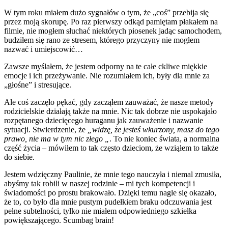
W tym roku miałem dużo sygnałów o tym, że „coś” przebija się
przez moją skorupę. Po raz pierwszy odkąd pamiętam płakałem na
filmie, nie mogłem słuchać niektórych piosenek jadąc samochodem,
budziłem się rano ze stresem, którego przyczyny nie mogłem
nazwać i umiejscowić…
Zawsze myślałem, że jestem odporny na te całe ckliwe miękkie
emocje i ich przeżywanie. Nie rozumiałem ich, były dla mnie za
„głośne” i stresujące.
Ale coś zaczęło pękać, gdy zacząłem zauważać, że nasze metody
rodzicielskie działają także na mnie. Nic tak dobrze nie uspokajało
rozpętanego dziecięcego huraganu jak zauważenie i nazwanie
sytuacji. Stwierdzenie, że
„widzę, że jesteś wkurzony, masz do tego
prawo, nie ma w tym nic złego „
. To nie koniec świata, a normalna
część życia – mówiłem to tak często dzieciom, że wziąłem to także
do siebie.
Jestem wdzięczny Paulinie, że mnie tego nauczyła i niemal zmusiła,
abyśmy tak robili w naszej rodzinie – mi tych kompetencji i
świadomości po prostu brakowało. Dzięki temu nagle się okazało,
że to, co było dla mnie pustym pudełkiem braku odczuwania jest
pełne subtelności, tylko nie miałem odpowiedniego szkiełka
powiększającego. Scumbag brain!