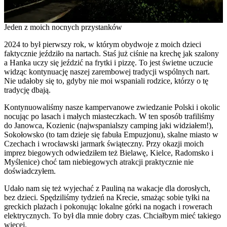
Jeden z moich nocnych przystanków
2024 to był pierwszy rok, w którym obydwoje z moich dzieci
faktycznie jeździło na nartach. Staś już ciśnie na krechę jak szalony
a Hanka uczy się jeździć na frytki i pizzę. To jest świetne uczucie
widząc kontynuację naszej zarembowej tradycji wspólnych nart.
Nie udałoby się to, gdyby nie moi wspaniali rodzice, którzy o tę
tradycję dbają.
Kontynuowaliśmy nasze kampervanowe zwiedzanie Polski i okolic
nocując po lasach i małych miasteczkach. W ten sposób trafiliśmy
do Janowca, Kozienic (najwspanialszy camping jaki widziałem!),
Sokołowsko (to tam dzieje się fabuła Empuzjonu), skalne miasto w
Czechach i wrocławski jarmark świąteczny. Przy okazji moich
imprez biegowych odwiedziłem też Bielawę, Kielce, Radomsko i
Myślenice) choć tam niebiegowych atrakcji praktycznie nie
doświadczyłem.
Udało nam się też wyjechać z Pauliną na wakacje dla dorosłych,
bez dzieci. Spędziliśmy tydzień na Krecie, smażąc sobie tyłki na
greckich plażach i pokonując lokalne górki na nogach i rowerach
elektrycznych. To był dla mnie dobry czas. Chciałbym mieć takiego
więcej.