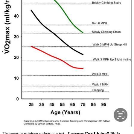
Honorowe miejsce należy się też
„Lessons For Living”
Phila