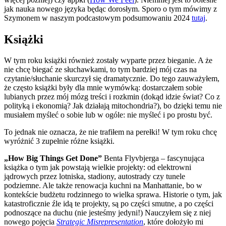
jak nauka nowego języka będąc dorosłym. Sporo o tym mówimy z
Szymonem w naszym podcastowym podsumowaniu 2024
tutaj
.
Książki
W tym roku książki również zostały wyparte przez bieganie. A że
nie chcę biegać ze słuchawkami, to tym bardziej mój czas na
czytanie/słuchanie skurczył się dramatycznie. Do tego zauważyłem,
że często książki były dla mnie wymówką: dostarczałem sobie
lubianych przez mój mózg treści i rozkmin (dokąd idzie świat? Co z
polityką i ekonomią? Jak działają mitochondria?), bo dzięki temu nie
musiałem myśleć o sobie lub w ogóle: nie myśleć i po prostu być.
To jednak nie oznacza, że nie trafiłem na perełki! W tym roku chcę
wyróżnić 3 zupełnie różne książki.
„How Big Things Get Done”
Benta Flyvbjerga – fascynująca
książka o tym jak powstają wielkie projekty: od elektrowni
jądrowych przez lotniska, stadiony, autostrady czy tunele
podziemne. Ale także renowacja kuchni na Manhattanie, bo w
kontekście budżetu rodzinnego to wielka sprawa. Historie o tym, jak
katastroficznie źle idą te projekty, są po części smutne, a po części
podnoszące na duchu (nie jesteśmy jedyni!) Nauczyłem się z niej
nowego pojęcia
Strategic Misrepresentation
, które dołożyło mi