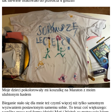
tak niewiele brakowało do przebicia 4 godzin!
Moje dzieci pokolorowały mi koszulkę na Maraton z moim
ulubionym hasłem
Bieganie stało się dla mnie też czymś więcej niż tylko samotnym
wyzwaniem postawionym samemu sobie. To teraz coś większego:
wspólna praca nad formą (dzięki Mati i Wojtek za motywację kijem