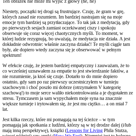
Ten obrazek nie może mi wyjść z głowy (he, he)
Niestety, początki tej drogi są frustrujące. Czuję, że gram w grę,
których zasad nie rozumiem. Im bardziej nastrajam się na moje
emocje tym bardziej są przytłaczające. To tak jak z medytacją, gdy
po pierwszych sesjach zamiast oczekiwanej ciszy i spokoju
obserwuje się coraz więcej chaotycznych myśli. To moment, w
której ludzie rezygnują, bo uważają, że medytacja nie działa. A jest
dokładnie odwrotnie: właśnie zaczyna działać! Te myśli ciągle tam
były, ale dopiero wtedy zaczyna się je obserwować w pełnym
spektrum!
W efekcie czuję, że jestem bardziej empatyczny i zauważam, że to
co wcześniej uznawałem za empatie to jest stwierdzanie faktów, a
nie rozumienie, ja ktoś się czuje. Dotarło to do mnie dopiero
ostatnio, gdy sam po raz pierwszy uczestniczyłem w turnieju
szachowym i choć poszło mi dobrze (otrzymałem V kategorię
szachową!) to moje serce waliło niekontrolowania a je dygotałem ze
stresu. Tymczasem ja sam wypychałem moje syna na znacznie
większe turnieje i irytowałem się, że jest mu ciężko… a on miał 7
lat.
Jest kilka rzeczy, które mi pomagają na tej ścieżce – w tym
pomagają jak spotkania z ludźmi, którzy są w tej drodze dalej (i/lub
mają inną perspektywę), książki (
Lessons for Living
Phila Stutza,
więcej później) czy appki (
How We Feel
). Niemniej jest to bolesne