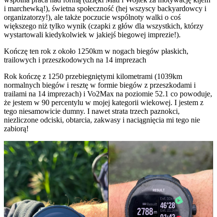
i marchewką!), świetna społeczność (hej wszyscy backyardowcy i
organizatorzy!), ale także poczucie wspólnoty walki o coś
większego niż tylko wynik (czapki z głów dla wszystkich, którzy
wystartowali kiedykolwiek w jakiejś biegowej imprezie!).
Kończę ten rok z około 1250km w nogach biegów płaskich,
trailowych i przeszkodowych na 14 imprezach
Rok kończę z 1250 przebiegniętymi kilometrami (1039km
normalnych biegów i resztę w formie biegów z przeszkodami i
trailami na 14 imprezach) i Vo2Max na poziomie 52.1 co powoduje,
że jestem w 90 percentylu w mojej kategorii wiekowej. I jestem z
tego niesamowicie dumny. I nawet strata trzech paznokci,
niezliczone odciski, obtarcia, zakwasy i naciągnięcia mi tego nie
zabiorą!