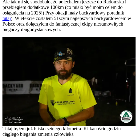
Ale tak mi się spodobało, że pojechałem jeszcze do Radomska i
przebiegłem dodatkowe 100km (co miało być moim celem do
osiągnięcia na 2025!) Przy okazji mały backyardowy poradnik
tutaj
). W efekcie zostałem 51szym najlepszych backyardowcem w
Polsce oraz dołączyłem do fantastycznej ekipy niesamowitych
biegaczy długodystansowych.
Tutaj byłem już blisko setnego kilometra. Kilkanaście godzin
ciągłego biegania zmienia człowieka