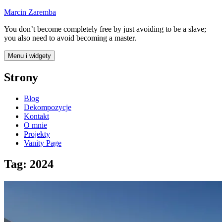
Przejdź
Marcin Zaremba
do
You don’t become completely free by just avoiding to be a slave;
treści
you also need to avoid becoming a master.
Menu i widgety
Strony
Blog
Dekompozycje
Kontakt
O mnie
Projekty
Vanity Page
Tag:
2024