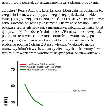
nowy istotny puzelek do zrozumienienia zarządzania produktami
„
Outlive”
Petera Attii to z kolei książka, która dała mi dokładnie to,
czego chciałem: wyczerpujący przegląd tego jak działa ludzkie
ciało, jak się starzeje, co można zrobić TU I TERAZ, aby wydłużyć
sobie zarówno długość i jakość życia. Dlaczego to ważne? Autor
pokazuje prostą, ale szokującą matematykę: załóżmy, że masz 40 lat
(jak ja za rok). Po 40stce średni tracisz 1.5% masy mieśniowej, tak
po prostu. Jeśli więc chcesz móc podnieść i przytulić swojego
potencjalnego wnuka w wieku 70 lat to teraz musisz umieć bez
problemu podnieść ciężar 2-3 razy większy. Większość moich
testów wydolnościowych, zmian żywieniowych i zdrowotnych w
tym roku zawdzięczam właśnie tej książce (oraz Niedźwiadkowi)