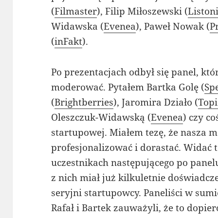
(
Filmaster
), Filip Miłoszewski (
Liston
Widawska (
Evenea
), Paweł Nowak (
P
(
inFakt
).
Po prezentacjach odbył się panel, k
moderować. Pytałem Bartka Golę (
Sp
(
Brightberries
), Jaromira Działo (
Top
Oleszczuk-Widawską (
Evenea
) czy c
startupowej. Miałem tezę, że nasza m
profesjonalizować i dorastać. Widać 
uczestnikach następującego po panelu
z nich miał już kilkuletnie doświadcze
seryjni startupowcy. Paneliści w sumie 
Rafał i Bartek zauważyli, że to dopie