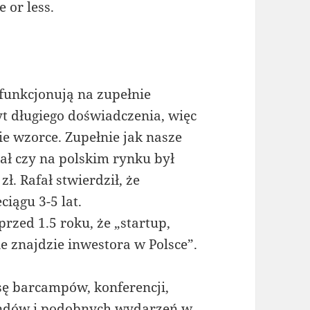
 or less.
 funkcjonują na zupełnie
t długiego doświadczenia, więc
e wzorce. Zupełnie jak nasze
tał czy na polskim rynku był
zł. Rafał stwierdził, że
ciągu 3-5 lat.
przed 1.5 roku, że „startup,
ie znajdzie inwestora w Polsce”.
ę barcampów, konferencji,
endów i podobnych wydarzeń w