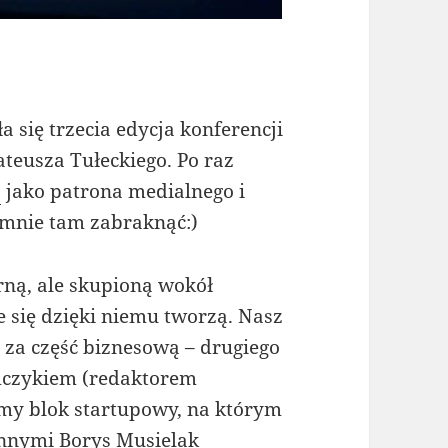
się trzecia edycja konferencji
teusza Tułeckiego. Po raz
a
jako patrona medialnego i
 mnie tam zabraknąć:)
arną, ale skupioną wokół
re się dzięki niemu tworzą. Nasz
za część biznesową – drugiego
mczykiem (redaktorem
my blok startupowy, na którym
innymi Borys Musielak