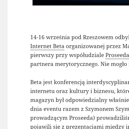
14-16 września pod Rzeszowem odbyła 
Internet Beta
organizowanej przez Ma
pierwszy przy współudziale
Proseed
partnera merytorycznego. Nie mogło
Beta jest konferencją interdyscyplin
internetu oraz kultury i biznesu, któ
magazyn był odpowiedzialny właśnie 
dnia eventu razem z Szymonem Szy
prowadzącym Proseeda) prowadziliś
pojawili się z prezentacjami między 