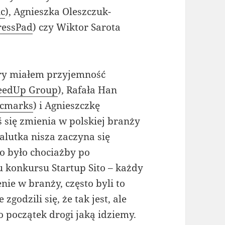
ic
), Agnieszka Oleszczuk-
ressPad
) czy Wiktor Sarota
tóry miałem przyjemność
eedUp Group
), Rafała Han
icmarks
) i Agnieszczkę
oś się zmienia w polskiej branży
alutka nisza zaczyna się
to było chociażby po
 konkursu Startup Sito – każdy
nie w branży, często byli to
zgodzili się, że tak jest, ale
ro początek drogi jaką idziemy.