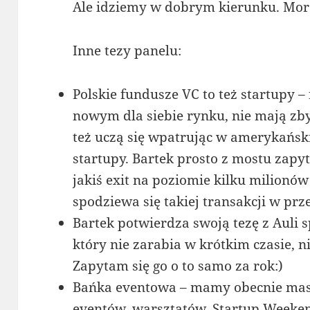
Ale idziemy w dobrym kierunku. More
Inne tezy panelu:
Polskie fundusze VC to też startupy –
nowym dla siebie rynku, nie mają zby
też uczą się wpatrując w amerykański
startupy. Bartek prosto z mostu zapy
jakiś exit na poziomie kilku milionów 
spodziewa się takiej transakcji w prze
Bartek potwierdza swoją tezę z Auli s
który nie zarabia w krótkim czasie, n
Zapytam się go o to samo za rok:)
Bańka eventowa – mamy obecnie mas
eventów, warsztatów, Startup Week