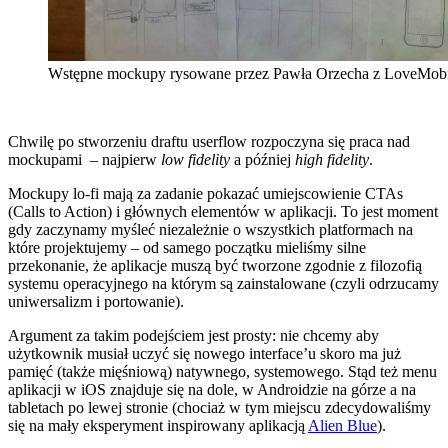
Wstępne mockupy rysowane przez Pawła Orzecha z LoveMobi
Chwilę po stworzeniu draftu userflow rozpoczyna się praca nad
mockupami – najpierw
low fidelity
a później
high fidelity
.
Mockupy lo-fi mają za zadanie pokazać umiejscowienie CTAs
(Calls to Action) i głównych elementów w aplikacji. To jest moment
gdy zaczynamy myśleć niezależnie o wszystkich platformach na
które projektujemy – od samego początku mieliśmy silne
przekonanie, że aplikacje muszą być tworzone zgodnie z filozofią
systemu operacyjnego na którym są zainstalowane (czyli odrzucamy
uniwersalizm i portowanie).
Argument za takim podejściem jest prosty: nie chcemy aby
użytkownik musiał uczyć się nowego interface’u skoro ma już
pamięć (także mięśniową) natywnego, systemowego. Stąd też menu
aplikacji w iOS znajduje się na dole, w Androidzie na górze a na
tabletach po lewej stronie (chociaż w tym miejscu zdecydowaliśmy
się na mały eksperyment inspirowany aplikacją
Alien Blue
).