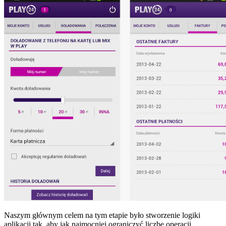
Naszym głównym celem na tym etapie było stworzenie logiki
aplikacji tak, aby jak najmocniej ograniczyć liczbę operacji