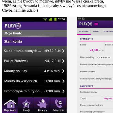
wiem, że nie byłoby to możliwe, gdyby nie Wasza ciężka praca,
150% zaangażowania i ambicja aby stworzyć coś niesamowitego.
Chyba nam się udało:)