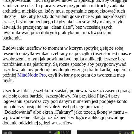
„rozprowadzać” ruch użytkowników to aplikacji tak aby osiągnęli
zamierzone cele. Ta praca zawsze przypomina mi trochę zadania
architekta miejskiego, który musi optymalnie zaprojektować ruch
uliczny – tak, aby każdy dotarł tam gdzie chce w jak najkrótszym
czasie, bez niepotrzebnego błądzenia i stresów. My mamy o tyle
łatwiej, że pracujemy na „clean slate”, bez wcześniejszych
uwarunkowań poza dobrymi praktykami i możliwościami
backendu.
Budowanie userflow to moment w którym spotykają się ze sobą
research o użytkownikach zebrany na początku (user stories) i nasze
wyobrażenia o tym jak powinna być logika aplikacji, jeszcze bez
rozróżnienia na platformy. Są różne sposoby aby przygotowywać
userflow, ale my preferujemy do pierwszego draftu kartkę papieru a
później
MindNode Pro
, czyli świetny program do tworzenia map
myśli.
Userflow lubi się szybko rozrastać, ponieważ wraz z czasem i pracą
staje się coraz bardziej szczegółowy. Na przykład Play24 przy
logowaniu sprawdza czy pod danym numerem jest podpięte konto
prepaid czy postpaid i w zależności od tego pokazuje
„Doładowania” albo ekran „Faktury” jako trzecią ikonę w menu –
wprowadzenie takiego rozróżnienia w logice aplikacji powoduje
dodanie oddzielnej gałęzi w userflow.