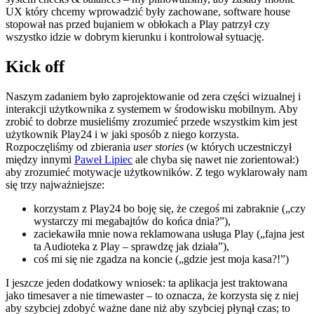
UX który chcemy wprowadzić były zachowane, software house
stopował nas przed bujaniem w obłokach a Play patrzył czy
wszystko idzie w dobrym kierunku i kontrolował sytuację.
Kick off
Naszym zadaniem było zaprojektowanie od zera części wizualnej i
interakcji użytkownika z systemem w środowisku mobilnym. Aby
zrobić to dobrze musieliśmy zrozumieć przede wszystkim kim jest
użytkownik Play24 i w jaki sposób z niego korzysta.
Rozpoczęliśmy od zbierania
user stories
(w których uczestniczył
między innymi
Paweł Lipiec
ale chyba się nawet nie zorientował:)
aby zrozumieć motywacje użytkowników. Z tego wyklarowały nam
się trzy najważniejsze:
korzystam z Play24 bo boję się, że czegoś mi zabraknie („czy
wystarczy mi megabajtów do końca dnia?”),
zaciekawiła mnie nowa reklamowana usługa Play („fajna jest
ta Audioteka z Play – sprawdzę jak działa”),
coś mi się nie zgadza na koncie („gdzie jest moja kasa?!”)
I jeszcze jeden dodatkowy wniosek: ta aplikacja jest traktowana
jako timesaver a nie timewaster – to oznacza, że korzysta się z niej
aby szybciej zdobyć ważne dane niż aby szybciej płynął czas; to