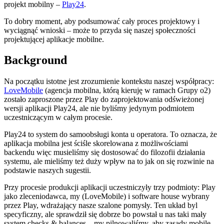
projekt mobilny –
Play24
.
To dobry moment, aby podsumować cały proces projektowy i
wyciągnąć wnioski – może to przyda się naszej społeczności
projektującej aplikacje mobilne.
Background
Na początku istotne jest zrozumienie kontekstu naszej współpracy:
LoveMobile
(agencja mobilna, którą kieruję w ramach Grupy o2)
zostało zaproszone przez Play do zaprojektowania odświeżonej
wersji aplikacji Play24, ale nie byliśmy jedynym podmiotem
uczestniczącym w całym procesie.
Play24 to system do samoobsługi konta u operatora. To oznacza, że
aplikacja mobilna jest ściśle skorelowana z możliwościami
backendu więc musieliśmy się dostosować do filozofii działania
systemu, ale mieliśmy też duży wpływ na to jak on się rozwinie na
podstawie naszych sugestii.
Przy procesie produkcji aplikacji uczestniczyły trzy podmioty: Play
jako zleceniodawca, my (LoveMobile) i software house wybrany
przez Play, wdrażający nasze szalone pomysły. Ten układ byl
specyficzny, ale sprawdził się dobrze bo powstał u nas taki mały
system checks & balances – my pilnowaliśmy, aby zasady mobile