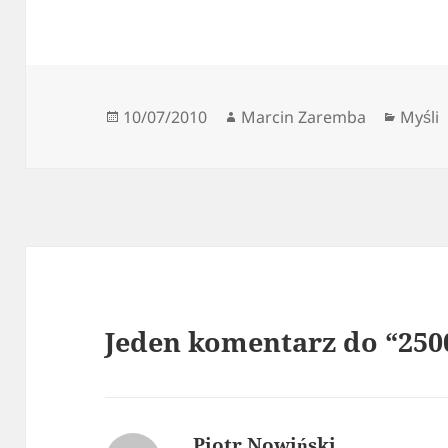
Data
Autor
Kateg
10/07/2010
Marcin Zaremba
Myśli
publikacji
Jeden komentarz do “25
Piotr Nowiński
pisze: