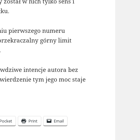
został w nich tylko sens i
łku.
niu pierwszego numeru
przekraczalny górny limit
.
awdziwe intencje autora bez
wierdzenie tym jego moc staje
Pocket
Print
Email