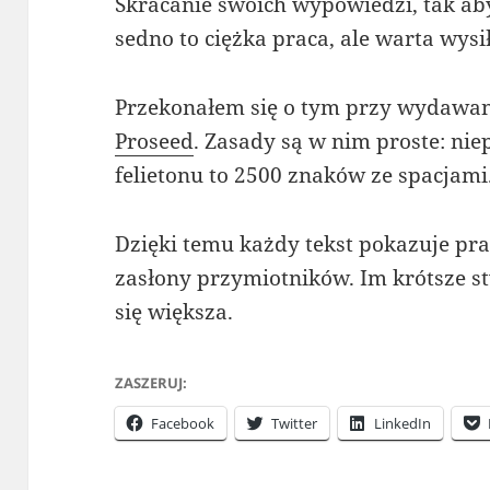
Skracanie swoich wypowiedzi, tak aby 
sedno to ciężka praca, ale warta wysi
Przekonałem się o tym przy wydawa
Proseed
. Zasady są w nim proste: nie
felietonu to 2500 znaków ze spacjami
Dzięki temu każdy tekst pokazuje pr
zasłony przymiotników. Im krótsze st
się większa.
ZASZERUJ:
Facebook
Twitter
LinkedIn