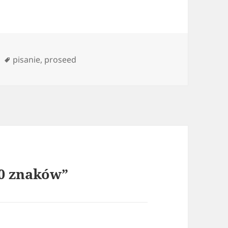
orie
Tagi
pisanie
,
proseed
00 znaków”