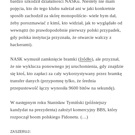
bardzo szkodził działalności NASKu. Niestety nie mam
pojęcia, kto do tego klubu należał ani w jaki konkretnie
sposób zachodził za skórę monopoliście- wiele bym dał,
żeby porozmawiać z kimś, kto widział, jak to wyglądało od
wewnątrz (to prawdopodobnie pierwszy polski przypadek,
gdy polska instytucja przyznała, że otwarcie walczy z
hackerami).
NASK wymusił zamknięcie bramki (
źródło
), ale przyznał,
że nie wyklucza ponownego jej uruchomienia, gdy znajdzie
się ktoś, kto zapłaci za cały wykorzystywany przez bramkę
transfer danych (przypomnę tylko, że średnia
przepustowość łączy wynosiła 9600 bitów na sekundę).
W następnym roku Stanisław Tymiński (późniejszy
kandydat na prezydenta) założył komercyjny BBS, który
rozpoczął boom polskiego Fidonetu. (…)
ZASZERUJ: