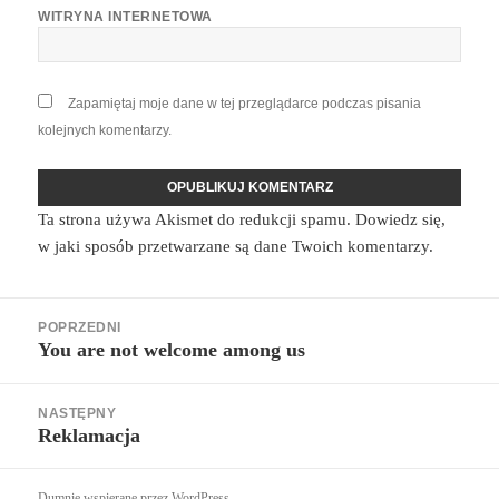
WITRYNA INTERNETOWA
Zapamiętaj moje dane w tej przeglądarce podczas pisania
kolejnych komentarzy.
Ta strona używa Akismet do redukcji spamu.
Dowiedz się,
w jaki sposób przetwarzane są dane Twoich komentarzy.
Nawigacja
POPRZEDNI
wpisu
You are not welcome among us
Poprzedni
wpis:
NASTĘPNY
Reklamacja
Następny
wpis:
Dumnie wspierane przez WordPress