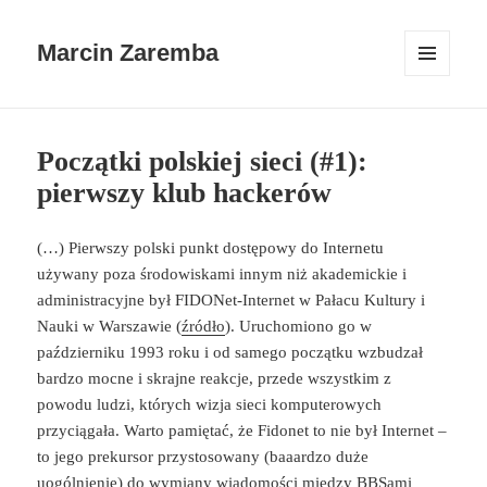
Marcin Zaremba
MENU
I
WIDGETY
Początki polskiej sieci (#1):
pierwszy klub hackerów
(…) Pierwszy polski punkt dostępowy do Internetu
używany poza środowiskami innym niż akademickie i
administracyjne był FIDONet-Internet w Pałacu Kultury i
Nauki w Warszawie (
źródło
). Uruchomiono go w
październiku 1993 roku i od samego początku wzbudzał
bardzo mocne i skrajne reakcje, przede wszystkim z
powodu ludzi, których wizja sieci komputerowych
przyciągała. Warto pamiętać, że Fidonet to nie był Internet –
to jego prekursor przystosowany (baaardzo duże
uogólnienie) do wymiany wiadomości między BBSami