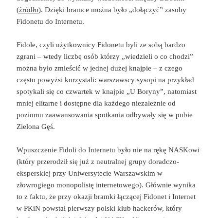
(
źródło
). Dzięki bramce można było „dołączyć” zasoby
Fidonetu do Internetu.
Fidole, czyli użytkownicy Fidonetu byli ze sobą bardzo
zgrani – wtedy liczbę osób którzy „wiedzieli o co chodzi”
można było zmieścić w jednej dużej knajpie – z czego
często powyżsi korzystali: warszawscy sysopi na przykład
spotykali się co czwartek w knajpie „U Boryny”, natomiast
mniej elitarne i dostępne dla każdego niezależnie od
poziomu zaawansowania spotkania odbywały się w pubie
Zielona Gęś.
Wpuszczenie Fidoli do Internetu było nie na rękę NASKowi
(który przerodził się już z neutralnej grupy doradczo-
eksperskiej przy Uniwersytecie Warszawskim w
złowrogiego monopolistę internetowego). Głównie wynika
to z faktu, że przy okazji bramki łączącej Fidonet i Internet
w PKiN powstał pierwszy polski klub hackerów, który