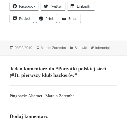
Facebook
Twitter
LinkedIn
Pocket
Print
Email
Data
Autor
Kategorie
Tagi
08/03/2010
Marcin Zaremba
Skrawki
internetpl
publikacji
Jeden komentarz do “Początki polskiej sieci
(#1): pierwszy klub hackerów”
Pingback:
Alternet | Marcin Zaremba
Dodaj komentarz