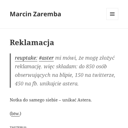
Marcin Zaremba
MENU
I
WIDGETY
Reklamacja
reuptake:
#aster
mi mówi, że mogę złożyć
reklamację. więc składam: do 850 osób
obserwujących na blipie, 150 na twitterze,
450 na fb. unikajcie astera.
Notka do samego siebie – unikać Astera.
(
btw.
)
ZASZERUJ: