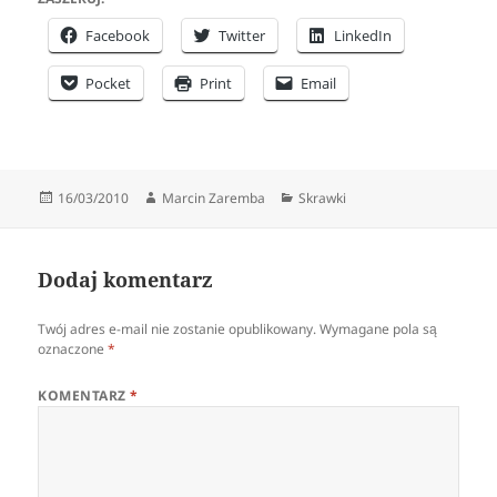
Facebook
Twitter
LinkedIn
Pocket
Print
Email
Data
Autor
Kategorie
16/03/2010
Marcin Zaremba
Skrawki
publikacji
Dodaj komentarz
Twój adres e-mail nie zostanie opublikowany.
Wymagane pola są
oznaczone
*
KOMENTARZ
*