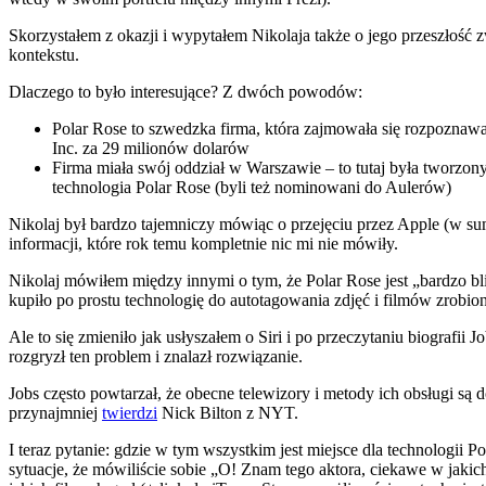
Skorzystałem z okazji i wypytałem Nikolaja także o jego przeszłość 
kontekstu.
Dlaczego to było interesujące? Z dwóch powodów:
Polar Rose to szwedzka firma, która zajmowała się rozpoznaw
Inc. za 29 milionów dolarów
Firma miała swój oddział w Warszawie – to tutaj była tworzon
technologia Polar Rose (byli też nominowani do Aulerów)
Nikolaj był bardzo tajemniczy mówiąc o przejęciu przez Apple (w sum
informacji, które rok temu kompletnie nic mi nie mówiły.
Nikolaj mówiłem między innymi o tym, że Polar Rose jest „bardzo bli
kupiło po prostu technologię do autotagowania zdjęć i filmów zrobi
Ale to się zmieniło jak usłyszałem o Siri i po przeczytaniu biografi
rozgryzł ten problem i znalazł rozwiązanie.
Jobs często powtarzał, że obecne telewizory i metody ich obsługi są 
przynajmniej
twierdzi
Nick Bilton z NYT.
I teraz pytanie: gdzie w tym wszystkim jest miejsce dla technologii Po
sytuacje, że mówiliście sobie „O! Znam tego aktora, ciekawe w jakich