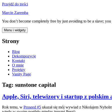
Przejdź do treści
Marcin Zaremba
You don’t become completely free by just avoiding to be a slave; you
Menu i widgety
Strony
Blog
Dekompozycje
Kontakt
O mnie
Projekty
Vanity Page
Tag:
sunstone capital
Apple, Siri, telewizory i startup z polskim
Rok temu, w
Proseed #5
ukazał się mój wywiad z Nikolajem Nyholme
wtedy w swoim portfelu między innymi Prezi).