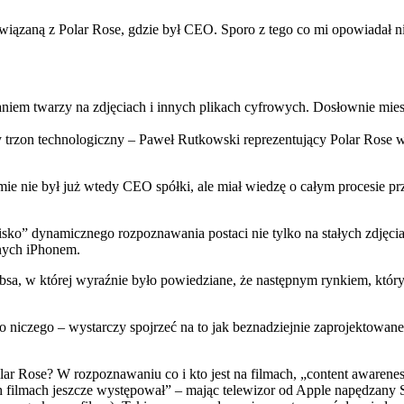
związaną z Polar Rose, gdzie był CEO. Sporo z tego co mi opowiadał n
aniem twarzy na zdjęciach i innych plikach cyfrowych. Dosłownie mi
y trzon technologiczny – Paweł Rutkowski reprezentujący Polar Rose 
ie nie był już wtedy CEO spółki, ale miał wiedzę o całym procesie pr
sko” dynamicznego rozpoznawania postaci nie tylko na stałych zdjęcia
onych iPhonem.
i Jobsa, w której wyraźnie było powiedziane, że następnym rynkiem, któr
do niczego – wystarczy spojrzeć na to jak beznadziejnie zaprojektowane
lar Rose? W rozpoznawaniu co i kto jest na filmach, „content awareness”
 filmach jeszcze występował” – mając telewizor od Apple napędzany Sir