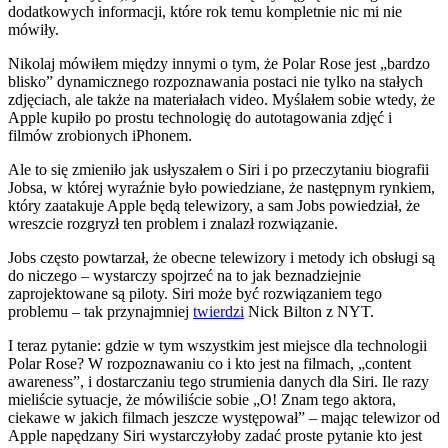
dodatkowych informacji, które rok temu kompletnie nic mi nie
mówiły.
Nikolaj mówiłem między innymi o tym, że Polar Rose jest „bardzo
blisko” dynamicznego rozpoznawania postaci nie tylko na stałych
zdjęciach, ale także na materiałach video. Myślałem sobie wtedy, że
Apple kupiło po prostu technologię do autotagowania zdjęć i
filmów zrobionych iPhonem.
Ale to się zmieniło jak usłyszałem o Siri i po przeczytaniu biografii
Jobsa, w której wyraźnie było powiedziane, że następnym rynkiem,
który zaatakuje Apple będą telewizory, a sam Jobs powiedział, że
wreszcie rozgryzł ten problem i znalazł rozwiązanie.
Jobs często powtarzał, że obecne telewizory i metody ich obsługi są
do niczego – wystarczy spojrzeć na to jak beznadziejnie
zaprojektowane są piloty. Siri może być rozwiązaniem tego
problemu – tak przynajmniej
twierdzi
Nick Bilton z NYT.
I teraz pytanie: gdzie w tym wszystkim jest miejsce dla technologii
Polar Rose? W rozpoznawaniu co i kto jest na filmach, „content
awareness”, i dostarczaniu tego strumienia danych dla Siri. Ile razy
mieliście sytuacje, że mówiliście sobie „O! Znam tego aktora,
ciekawe w jakich filmach jeszcze występował” – mając telewizor od
Apple napędzany Siri wystarczyłoby zadać proste pytanie kto jest