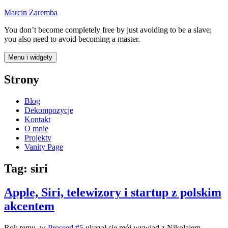
Przejdź
Marcin Zaremba
do
You don’t become completely free by just avoiding to be a slave;
treści
you also need to avoid becoming a master.
Menu i widgety
Strony
Blog
Dekompozycje
Kontakt
O mnie
Projekty
Vanity Page
Tag:
siri
Apple, Siri, telewizory i startup z polskim
akcentem
Rok temu, w
Proseed #5
ukazał się mój wywiad z Nikolajem