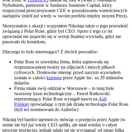
Nyholmem, partnerem w funduszu Sunstone Capital, który
rozpoczynał przeczesywanie CEE w poszukiwaniu wartościowych
startupów (mieli już wtedy w swoim portfelu między innymi Prezi).
Skorzystałem z okazji i wypytałem Nikolaja także o jego przeszłość
związaną z Polar Rose, gdzie był CEO. Sporo z tego co mi
opowiadał nie pojawiło się w wersji finalnej wywiadu, gdyż nie
pasowało do kontekstu.
Dlaczego to było interesujące? Z dwóch powodów:
Polar Rose to szwedzka firma, która zajmowała się
rozpoznawaniem twarzy na zdjęciach i innych plikach
cyfrowych. Dosłownie miesiąc przed naszym wywiadem
została w całości
kupiona
przez Apple Inc. za 29 milionów
dolarów
Firma miała swój oddział w Warszawie – to tutaj była
tworzony trzon technologiczny – Paweł Rutkowski
reprezentujący Polar Rose wystąpił nawet na
Auli
Polskiej
opowiadając o tym jak działa technologia Polar Rose
(byli też nominowani do Aulerów)
Nikolaj był bardzo tajemniczy mówiąc o przejęciu przez Apple (w
sumie nie był już wtedy CEO spółki, ale miał wiedzę o całym
procesie przejęcia), jednak udało mi się wyciągnąć od niego kilka