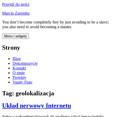
Przejdź do treści
Marcin Zaremba
You don’t become completely free by just avoiding to be a slave;
you also need to avoid becoming a master.
Menu i widgety
Strony
Blog
Dekompozycje
Kontakt
O mnie
Projekty
Vanity Page
Tag:
geolokalizacja
Układ nerwowy Internetu
Jedna z najbardziej dających do myślenia (choć lepsze byłoby