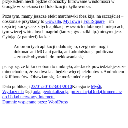
przykładem niech będzie chociażby filtrowanie wiadomości w
Google w zależności od lokalizacji użytkownika.
Poza tym, mamy jeszcze efekt marchewki (bez kija, na szczęście) –
doskonałe przykłady to
Gowalla
,
MyTown
i
FourSquare
– im
częściej korzystasz z tych aplikacji w swoich ulubionych miejscach,
tym więcej wirtualnych nagród (tarcze, gwiazdki itp.) otrzymujesz.
Cytując (z pamięci) Jacka:
Autorom tych aplikacji udało się to, czego nie mogli
dokonać ani MO ani partia, ani administracja publiczna
– zmusić obywateli do meldowania się.
ps. sądzę, że kilku osobom to umknęło, ale Jacek powiedział jeszcze
mimochodem, że za dwa lata będzie więcej telefonów z Androidem
niż iPhone’ów. Obawiam się, że może mieć rację.
Data publikacji
23/01/2010
23/01/2010
Kategorie
Myśli
,
Wydarzenia
Tagi
aula
,
geolokalizacja
,
prezentacja
Dodaj komentarz
do Układ nerwowy Internetu
Dumnie wspierane przez WordPress