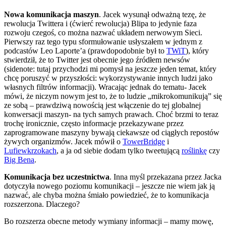
Nowa komunikacja maszyn
. Jacek wysunął odważną tezę, że
rewolucja Twittera i (ćwierć rewolucja) Blipa to jedynie faza
rozwoju czegoś, co można nazwać układem nerwowym Sieci.
Pierwszy raz tego typu sformułowanie usłyszałem w jednym z
podcastów Leo Laporte’a (prawdopodobnie był to
TWiT
), który
stwierdził, że to Twitter jest obecnie jego źródłem newsów
(sidenote: tutaj przychodzi mi pomysł na jeszcze jeden temat, który
chcę poruszyć w przyszłości: wykorzystywanie innych ludzi jako
własnych filtrów informacji). Wracając jednak do tematu- Jacek
mówi, że niczym nowym jest to, że to ludzie „mikrokomunikują” się
ze sobą – prawdziwą nowością jest włączenie do tej globalnej
konwersacji maszyn- na tych samych prawach. Choć brzmi to teraz
trochę ironicznie, często informacje przekazywane przez
zaprogramowane maszyny bywają ciekawsze od ciągłych repostów
żywych organizmów. Jacek mówił o
TowerBridge
i
Lufiewkrzokach
, a ja od siebie dodam tylko tweetującą
roślinkę
czy
Big Bena
.
Komunikacja bez uczestnictwa
. Inna myśl przekazana przez Jacka
dotyczyła nowego poziomu komunikacji – jeszcze nie wiem jak ją
nazwać, ale chyba można śmiało powiedzieć, że to komunikacja
rozszerzona. Dlaczego?
Bo rozszerza obecne metody wymiany informacji – mamy mowę,