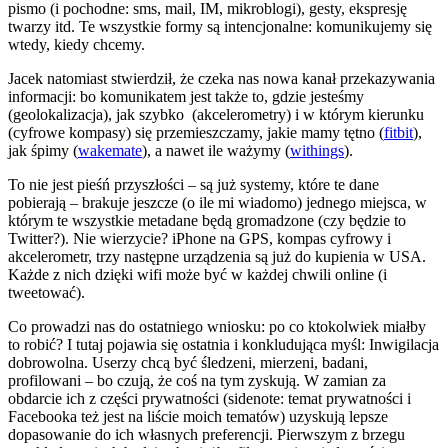
pismo (i pochodne: sms, mail, IM, mikroblogi), gesty, ekspresję
twarzy itd. Te wszystkie formy są intencjonalne: komunikujemy się
wtedy, kiedy chcemy.
Jacek natomiast stwierdził, że czeka nas nowa kanał przekazywania
informacji: bo komunikatem jest także to, gdzie jesteśmy
(geolokalizacja), jak szybko (akcelerometry) i w którym kierunku
(cyfrowe kompasy) się przemieszczamy, jakie mamy tętno (
fitbit
),
jak śpimy (
wakemate
), a nawet ile ważymy (
withings
).
To nie jest pieśń przyszłości – są już systemy, które te dane
pobierają – brakuje jeszcze (o ile mi wiadomo) jednego miejsca, w
którym te wszystkie metadane będą gromadzone (czy będzie to
Twitter?). Nie wierzycie? iPhone na GPS, kompas cyfrowy i
akcelerometr, trzy następne urządzenia są już do kupienia w USA.
Każde z nich dzięki wifi może być w każdej chwili online (i
tweetować).
Co prowadzi nas do ostatniego wniosku: po co ktokolwiek miałby
to robić? I tutaj pojawia się ostatnia i konkludująca myśl: Inwigilacja
dobrowolna. Userzy chcą być śledzeni, mierzeni, badani,
profilowani – bo czują, że coś na tym zyskują. W zamian za
obdarcie ich z części prywatności (sidenote: temat prywatności i
Facebooka też jest na liście moich tematów) uzyskują lepsze
dopasowanie do ich własnych preferencji. Pierwszym z brzegu