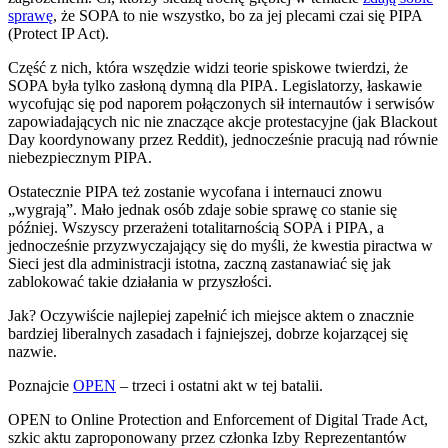
sprawę
, że SOPA to nie wszystko, bo za jej plecami czai się PIPA
(Protect IP Act).
Część z nich, która wszędzie widzi teorie spiskowe twierdzi, że
SOPA była tylko zasłoną dymną dla PIPA. Legislatorzy, łaskawie
wycofując się pod naporem połączonych sił internautów i serwisów
zapowiadających nic nie znaczące akcje protestacyjne (jak Blackout
Day koordynowany przez Reddit), jednocześnie pracują nad równie
niebezpiecznym PIPA.
Ostatecznie PIPA też zostanie wycofana i internauci znowu
„wygrają”. Mało jednak osób zdaje sobie sprawę co stanie się
później. Wszyscy przerażeni totalitarnością SOPA i PIPA, a
jednocześnie przyzwyczajający się do myśli, że kwestia piractwa w
Sieci jest dla administracji istotna, zaczną zastanawiać się jak
zablokować takie działania w przyszłości.
Jak? Oczywiście najlepiej zapełnić ich miejsce aktem o znacznie
bardziej liberalnych zasadach i fajniejszej, dobrze kojarzącej się
nazwie.
Poznajcie
OPEN
– trzeci i ostatni akt w tej batalii.
OPEN to Online Protection and Enforcement of Digital Trade Act,
szkic aktu zaproponowany przez członka Izby Reprezentantów