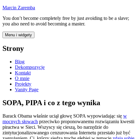
Przejdź
Marcin Zaremba
do
You don’t become completely free by just avoiding to be a slave;
treści
you also need to avoid becoming a master.
Menu i widgety
Strony
Blog
Dekompozycje
Kontakt
O mnie
Projekty
Vanity Page
SOPA, PIPA i co z tego wynika
Barack Obama właśnie uciął głowę SOPA wypowiadając się
w
mocnych słowach
przeciwko proponowanemu rozwiązaniu kwestii
piractwa w Sieci. Wszyscy się cieszą, bo narzędzie do
zintytucjonalizowanego cenzurowania Internetu przestało już być
zagrożeniem. Ci, którzy siedzą trochę głębiej w temacie
zdają sobie