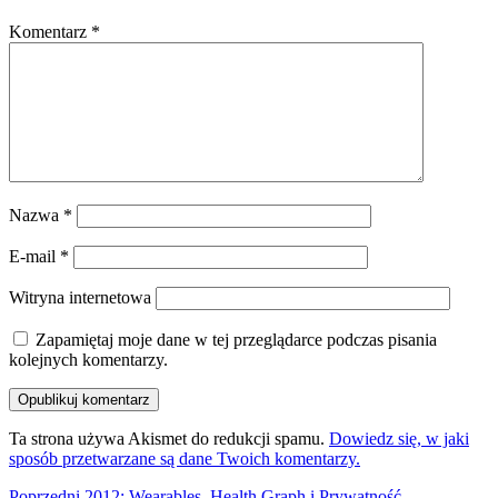
Komentarz
*
Nazwa
*
E-mail
*
Witryna internetowa
Zapamiętaj moje dane w tej przeglądarce podczas pisania
kolejnych komentarzy.
Ta strona używa Akismet do redukcji spamu.
Dowiedz się, w jaki
sposób przetwarzane są dane Twoich komentarzy.
Poprzedni
Poprzedni
2012: Wearables, Health Graph i Prywatność