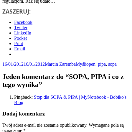
regulacjom. Raz się udało…
ZASZERUJ:
Facebook
Twitter
LinkedIn
Pocket
Print
Email
Data
Autor
Kategorie
Tagi
16/01/2012
16/01/2012
Marcin Zaremba
Myśli
open
,
pipa
,
sopa
publikacji
Jeden komentarz do “SOPA, PIPA i co z
tego wynika”
Pingback:
Stop dla SOPA & PIPA | MyNotebook - Bobiko's
Blog
Dodaj komentarz
Twój adres e-mail nie zostanie opublikowany.
Wymagane pola są
oznaczone
*