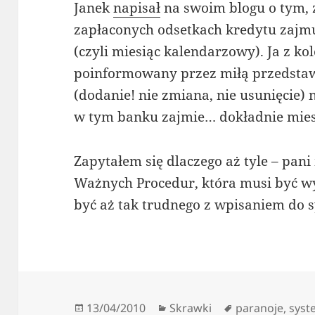
Janek
napisał
na swoim blogu o tym, 
zapłaconych odsetkach kredytu zajm
(czyli miesiąc kalendarzowy). Ja z k
poinformowany przez miłą przedstawi
(dodanie! nie zmiana, nie usunięcie
w tym banku zajmie… dokładnie mies
Zapytałem się dlaczego aż tyle – pani
Ważnych Procedur, która musi być w
być aż tak trudnego z wpisaniem do s
Data
Kategorie
Tagi
13/04/2010
Skrawki
paranoje
,
syst