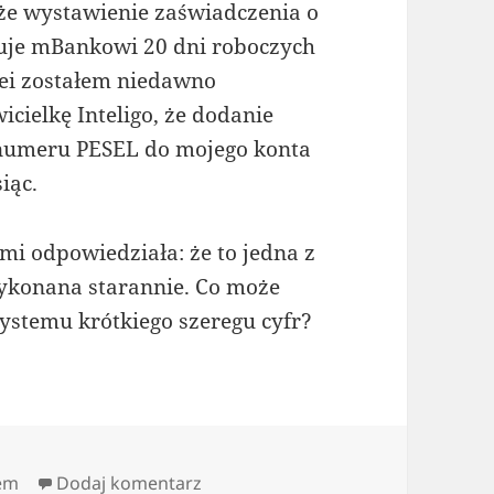
że wystawienie zaświadczenia o
uje mBankowi 20 dni roboczych
olei zostałem niedawno
cielkę Inteligo, że dodanie
) numeru PESEL do mojego konta
iąc.
 mi odpowiedziała: że to jedna z
ykonana starannie. Co może
ystemu krótkiego szeregu cyfr?
do Ważne Procedury
em
Dodaj komentarz